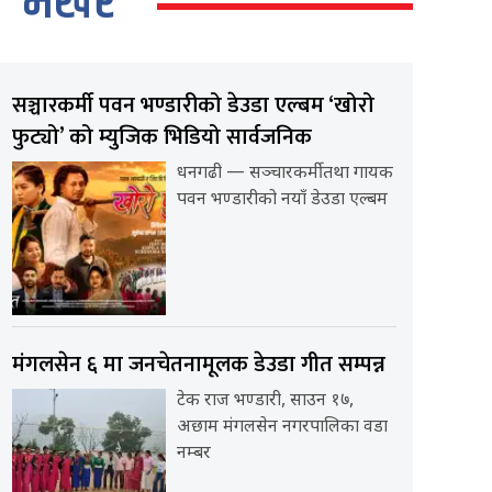
भर्खर
सञ्चारकर्मी पवन भण्डारीको डेउडा एल्बम ‘खोरो
फुट्यो’ को म्युजिक भिडियो सार्वजनिक
धनगढी — सञ्चारकर्मी तथा गायक
पवन भण्डारीको नयाँ डेउडा एल्बम
मंगलसेन ६ मा जनचेतनामूलक डेउडा गीत सम्पन्न
टेक राज भण्डारी, साउन १७,
अछाम मंगलसेन नगरपालिका वडा
नम्बर