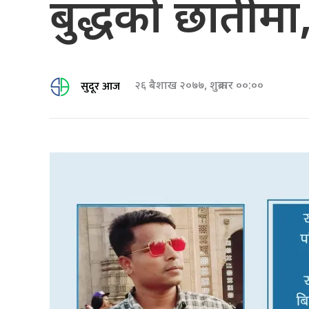
बुद्धको छातीमा
सुदूर आज
२६ बैशाख २०७७, शुक्रबार ००:००