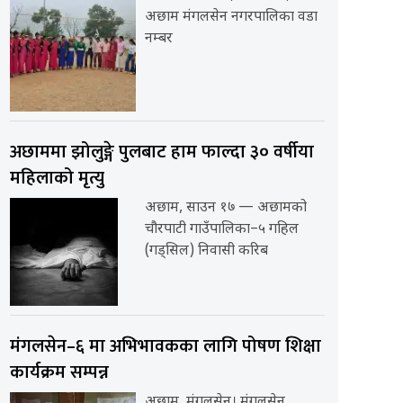
अछाम मंगलसेन नगरपालिका वडा
नम्बर
अछाममा झोलुङ्गे पुलबाट हाम फाल्दा ३० वर्षीया
महिलाको मृत्यु
अछाम, साउन १७ — अछामको
चौरपाटी गाउँपालिका–५ गहिल
(गड्सिल) निवासी करिब
मंगलसेन–६ मा अभिभावकका लागि पोषण शिक्षा
कार्यक्रम सम्पन्न
अछाम, मंगलसेन। मंगलसेन