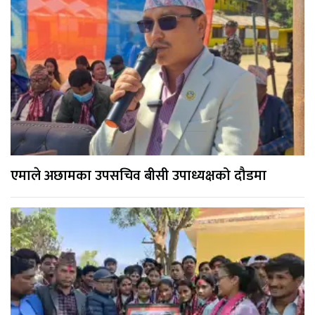
एमाले अछामका उपसचिव बीसी उपाध्यक्षको दौडमा