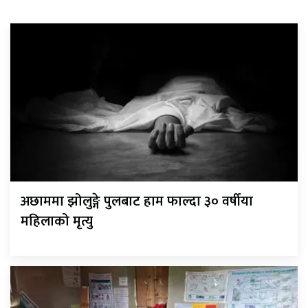
अछाममा झोलुङ्गे पुलबाट हाम फाल्दा ३० वर्षीया
महिलाको मृत्यु