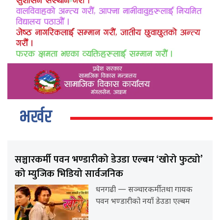
भर्खर
सञ्चारकर्मी पवन भण्डारीको डेउडा एल्बम ‘खोरो फुट्यो’
को म्युजिक भिडियो सार्वजनिक
धनगढी — सञ्चारकर्मी तथा गायक
पवन भण्डारीको नयाँ डेउडा एल्बम