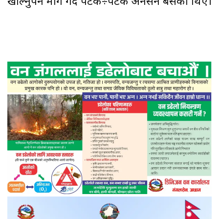
खोल्नुपर्ने माग गर्दै पटक÷पटक अनसन बसेका थिए।