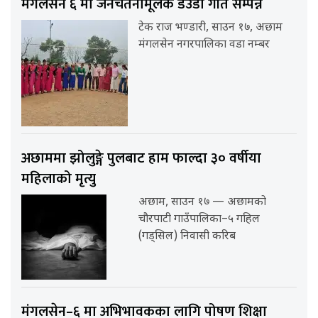
मंगलसेन ६ मा जनचेतनामूलक डेउडा गीत सम्पन्न
टेक राज भण्डारी, साउन १७, अछाम
मंगलसेन नगरपालिका वडा नम्बर
अछाममा झोलुङ्गे पुलबाट हाम फाल्दा ३० वर्षीया
महिलाको मृत्यु
अछाम, साउन १७ — अछामको
चौरपाटी गाउँपालिका–५ गहिल
(गड्सिल) निवासी करिब
मंगलसेन–६ मा अभिभावकका लागि पोषण शिक्षा