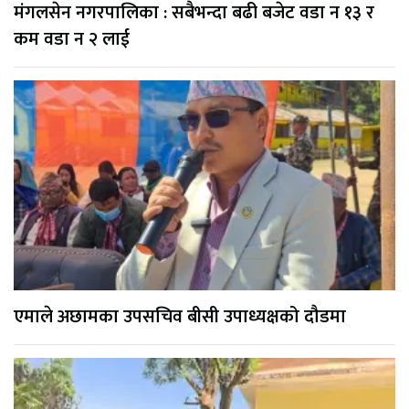
मंगलसेन नगरपालिका : सबैभन्दा बढी बजेट वडा न १३ र
कम वडा न २ लाई
एमाले अछामका उपसचिव बीसी उपाध्यक्षको दौडमा