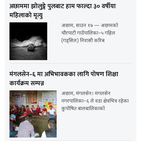
अछाममा झोलुङ्गे पुलबाट हाम फाल्दा ३० वर्षीया
महिलाको मृत्यु
अछाम, साउन १७ — अछामको
चौरपाटी गाउँपालिका–५ गहिल
(गड्सिल) निवासी करिब
मंगलसेन–६ मा अभिभावकका लागि पोषण शिक्षा
कार्यक्रम सम्पन्न
अछाम, मंगलसेन। मंगलसेन
नगरपालिका–६ ले वडा क्षेत्रभित्र रहेका
कुपोषित बालबालिकाको