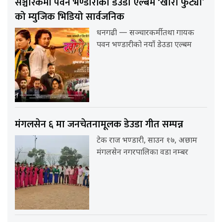
सञ्चारकर्मी पवन भण्डारीको डेउडा एल्बम ‘खोरो फुट्यो’
को म्युजिक भिडियो सार्वजनिक
धनगढी — सञ्चारकर्मी तथा गायक
पवन भण्डारीको नयाँ डेउडा एल्बम
मंगलसेन ६ मा जनचेतनामूलक डेउडा गीत सम्पन्न
टेक राज भण्डारी, साउन १७, अछाम
मंगलसेन नगरपालिका वडा नम्बर