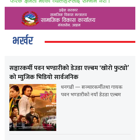
भर्खर
सञ्चारकर्मी पवन भण्डारीको डेउडा एल्बम ‘खोरो फुट्यो’
को म्युजिक भिडियो सार्वजनिक
धनगढी — सञ्चारकर्मी तथा गायक
पवन भण्डारीको नयाँ डेउडा एल्बम