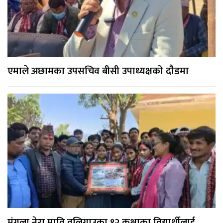
एमाले अछामका उपसचिव बीसी उपाध्यक्षको दौडमा
मंगला नेरा मावि वलिगाउका १२ कक्षाका विद्यार्थीलाई