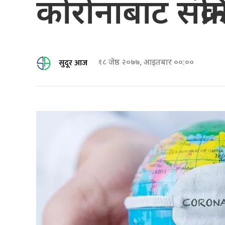
कोरोनाबाट संक्र
सुदूर आज
१८ जेष्ठ २०७७, आइतबार ००:००