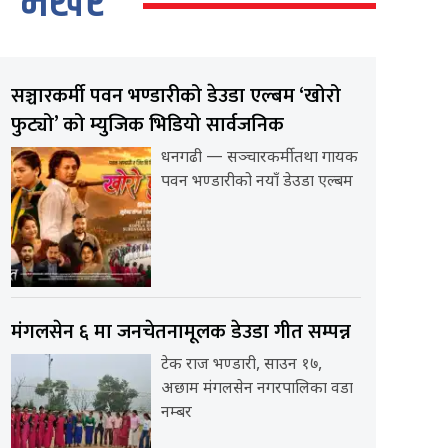
भर्खर
सञ्चारकर्मी पवन भण्डारीको डेउडा एल्बम ‘खोरो
फुट्यो’ को म्युजिक भिडियो सार्वजनिक
धनगढी — सञ्चारकर्मी तथा गायक
पवन भण्डारीको नयाँ डेउडा एल्बम
मंगलसेन ६ मा जनचेतनामूलक डेउडा गीत सम्पन्न
टेक राज भण्डारी, साउन १७,
अछाम मंगलसेन नगरपालिका वडा
नम्बर