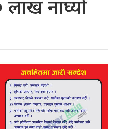
६० लाख नाघ्यो