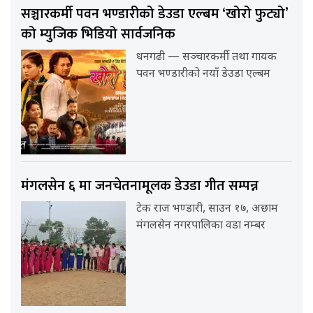
सञ्चारकर्मी पवन भण्डारीको डेउडा एल्बम ‘खोरो फुट्यो’
को म्युजिक भिडियो सार्वजनिक
धनगढी — सञ्चारकर्मी तथा गायक
पवन भण्डारीको नयाँ डेउडा एल्बम
मंगलसेन ६ मा जनचेतनामूलक डेउडा गीत सम्पन्न
टेक राज भण्डारी, साउन १७, अछाम
मंगलसेन नगरपालिका वडा नम्बर