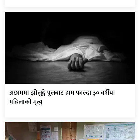
अछाममा झोलुङ्गे पुलबाट हाम फाल्दा ३० वर्षीया
महिलाको मृत्यु