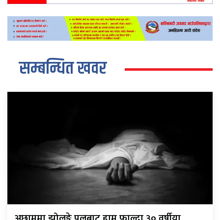
सम्बन्धित खवर
अछाममा झोलुङ्गे पुलबाट हाम फाल्दा ३० वर्षीया