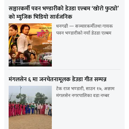
सञ्चारकर्मी पवन भण्डारीको डेउडा एल्बम ‘खोरो फुट्यो’
को म्युजिक भिडियो सार्वजनिक
धनगढी — सञ्चारकर्मी तथा गायक
पवन भण्डारीको नयाँ डेउडा एल्बम
मंगलसेन ६ मा जनचेतनामूलक डेउडा गीत सम्पन्न
टेक राज भण्डारी, साउन १७, अछाम
मंगलसेन नगरपालिका वडा नम्बर