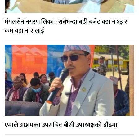
मंगलसेन नगरपालिका : सबैभन्दा बढी बजेट वडा न १३ र
कम वडा न २ लाई
एमाले अछामका उपसचिव बीसी उपाध्यक्षको दौडमा