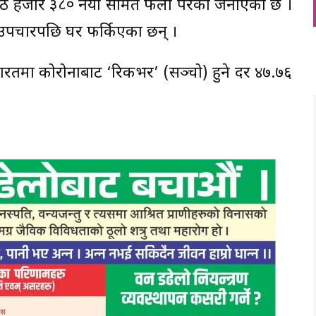
आठ हजार ३८० नयाँ संक्रमित फेला परेका जनाएको छ ।
ा उपचारपछि घर फर्किएका छन् ।
ारतमा कोरोनाबाट ‘रिकभर’ (सञ्चो) हुने दर ४७.७६