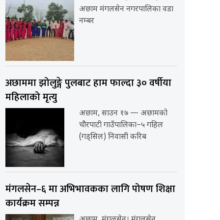
अछाम मंगलसेन नगरपालिका वडा
नम्बर
अछाममा झोलुङ्गे पुलबाट हाम फाल्दा ३० वर्षीया
महिलाको मृत्यु
अछाम, साउन १७ — अछामको
चौरपाटी गाउँपालिका–५ गहिल
(गड्सिल) निवासी करिब
मंगलसेन–६ मा अभिभावकका लागि पोषण शिक्षा
कार्यक्रम सम्पन्न
अछाम, मंगलसेन। मंगलसेन