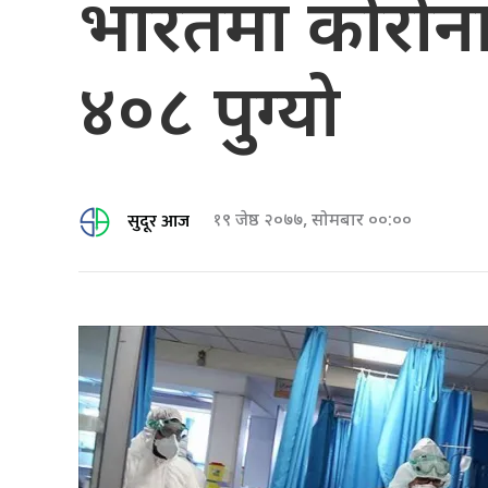
भारतमा कोरोनाबा
४०८ पुग्यो
सुदूर आज
१९ जेष्ठ २०७७, सोमबार ००:००