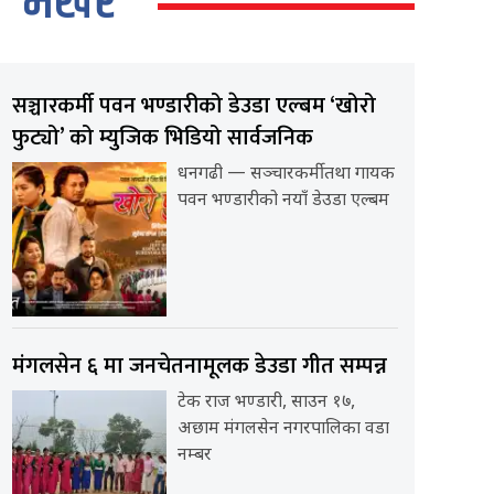
भर्खर
सञ्चारकर्मी पवन भण्डारीको डेउडा एल्बम ‘खोरो
फुट्यो’ को म्युजिक भिडियो सार्वजनिक
धनगढी — सञ्चारकर्मी तथा गायक
पवन भण्डारीको नयाँ डेउडा एल्बम
मंगलसेन ६ मा जनचेतनामूलक डेउडा गीत सम्पन्न
टेक राज भण्डारी, साउन १७,
अछाम मंगलसेन नगरपालिका वडा
नम्बर