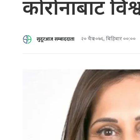
कोरोनाबाट विश्व प
सुदूरआज सम्बाददाता
२० चैत्र २०७६, बिहिबार ००:००