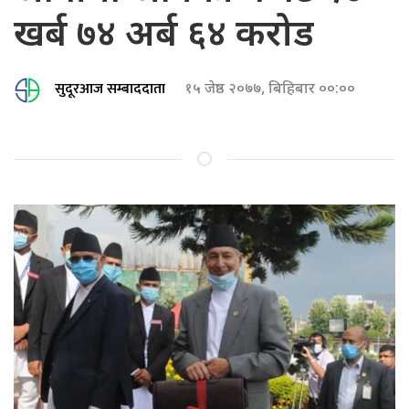
खर्ब ७४ अर्ब ६४ करोड
सुदूरआज सम्बाददाता
१५ जेष्ठ २०७७, बिहिबार ००:००