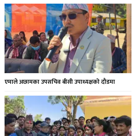
एमाले अछामका उपसचिव बीसी उपाध्यक्षको दौडमा