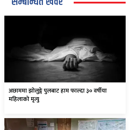
सम्बन्धित खवर
अछाममा झोलुङ्गे पुलबाट हाम फाल्दा ३० वर्षीया
महिलाको मृत्यु