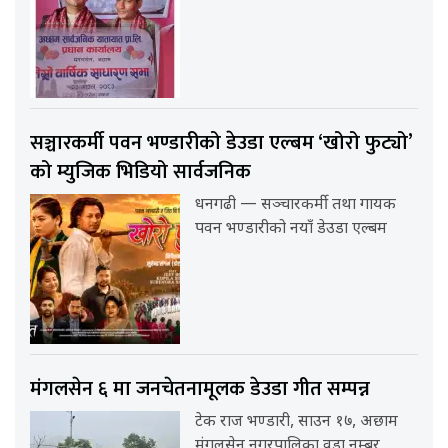
सञ्चारकर्मी पवन भण्डारीको डेउडा एल्बम ‘खोरो फुट्यो’
को म्युजिक भिडियो सार्वजनिक
धनगढी — सञ्चारकर्मी तथा गायक
पवन भण्डारीको नयाँ डेउडा एल्बम
मंगलसेन ६ मा जनचेतनामूलक डेउडा गीत सम्पन्न
टेक राज भण्डारी, साउन १७, अछाम
मंगलसेन नगरपालिका वडा नम्बर