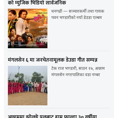
को म्युजिक भिडियो सार्वजनिक
धनगढी — सञ्चारकर्मी तथा गायक
पवन भण्डारीको नयाँ डेउडा एल्बम
मंगलसेन ६ मा जनचेतनामूलक डेउडा गीत सम्पन्न
टेक राज भण्डारी, साउन १७, अछाम
मंगलसेन नगरपालिका वडा नम्बर
अछाममा झोलुङ्गे पुलबाट हाम फाल्दा ३० वर्षीया