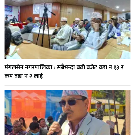
मंगलसेन नगरपालिका : सबैभन्दा बढी बजेट वडा न १३ र
कम वडा न २ लाई