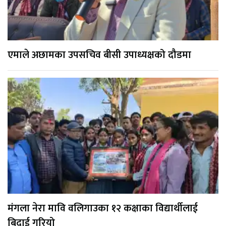
एमाले अछामका उपसचिव बीसी उपाध्यक्षको दौडमा
मंगला नेरा मावि वलिगाउका १२ कक्षाका विद्यार्थीलाई
बिदाई गरियो