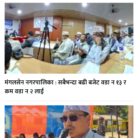
मंगलसेन नगरपालिका : सबैभन्दा बढी बजेट वडा न १३ र
कम वडा न २ लाई