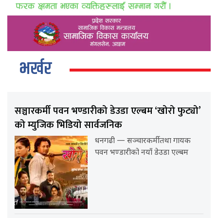
भर्खर
सञ्चारकर्मी पवन भण्डारीको डेउडा एल्बम ‘खोरो फुट्यो’
को म्युजिक भिडियो सार्वजनिक
धनगढी — सञ्चारकर्मी तथा गायक
पवन भण्डारीको नयाँ डेउडा एल्बम