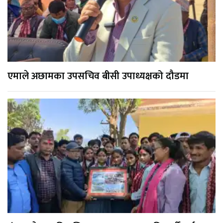
एमाले अछामका उपसचिव बीसी उपाध्यक्षको दौडमा