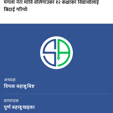
मंगला नेरा मावि वलिगाउका १२ कक्षाका विद्यार्थीलाई
बिदाई गरियो
अध्यक्ष
दिपक बहादुर बिष्ट
सम्पादक
पूर्ण बहादुर खड्का