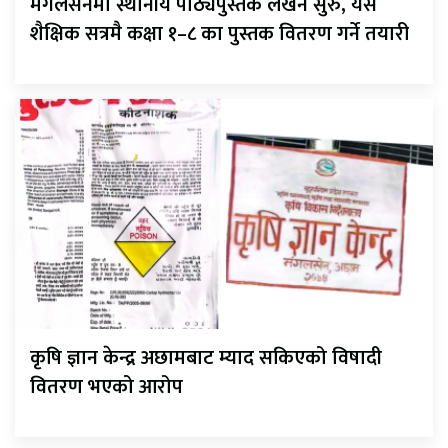
मंगलसेनमा स्थानीय पाठ्यपुस्तक लेखन सुरु, यसै
शैक्षिक सत्रमै कक्षा १–८ का पुस्तक वितरण गर्ने तयारी
कृषि ज्ञान केन्द्र अछामबाट म्याद सकिएको विषादी
वितरण भएको आरोप