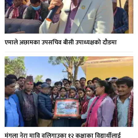
एमाले अछामका उपसचिव बीसी उपाध्यक्षको दौडमा
मंगला नेरा मावि वलिगाउका १२ कक्षाका विद्यार्थीलाई