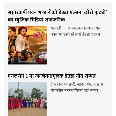
सञ्चारकर्मी पवन भण्डारीको डेउडा एल्बम ‘खोरो फुट्यो’
को म्युजिक भिडियो सार्वजनिक
धनगढी — सञ्चारकर्मी तथा गायक
पवन भण्डारीको नयाँ डेउडा एल्बम
मंगलसेन ६ मा जनचेतनामूलक डेउडा गीत सम्पन्न
टेक राज भण्डारी, साउन १७, अछाम
मंगलसेन नगरपालिका वडा नम्बर