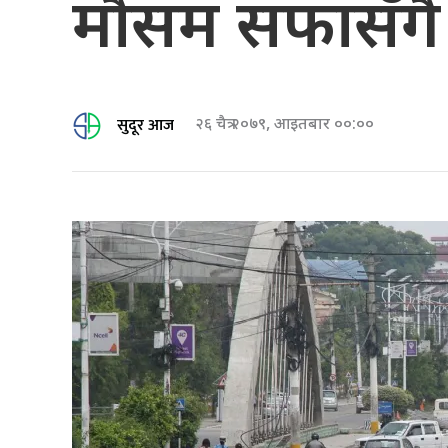
मौसम सफासँगै ग
सुदूर आज
२६ चैत्र २०७९, आइतबार ००:००