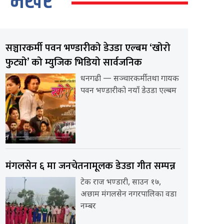
भर्खर
सञ्चारकर्मी पवन भण्डारीको डेउडा एल्बम ‘खोरो
फुट्यो’ को म्युजिक भिडियो सार्वजनिक
धनगढी — सञ्चारकर्मी तथा गायक
पवन भण्डारीको नयाँ डेउडा एल्बम
मंगलसेन ६ मा जनचेतनामूलक डेउडा गीत सम्पन्न
टेक राज भण्डारी, साउन १७,
अछाम मंगलसेन नगरपालिका वडा
नम्बर