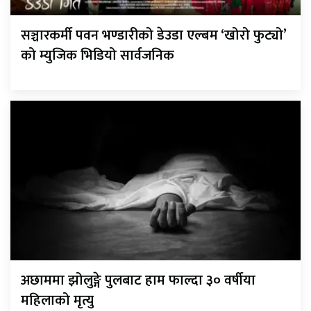
सञ्चारकर्मी पवन भण्डारीको डेउडा एल्बम ‘खोरो फुट्यो’
को म्युजिक भिडियो सार्वजनिक
अछाममा झोलुङ्गे पुलबाट हाम फाल्दा ३० वर्षीया
महिलाको मृत्यु