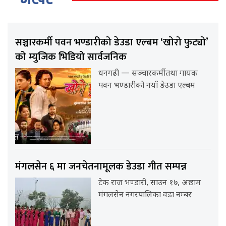
सञ्चारकर्मी पवन भण्डारीको डेउडा एल्बम ‘खोरो फुट्यो’
को म्युजिक भिडियो सार्वजनिक
धनगढी — सञ्चारकर्मी तथा गायक
पवन भण्डारीको नयाँ डेउडा एल्बम
मंगलसेन ६ मा जनचेतनामूलक डेउडा गीत सम्पन्न
टेक राज भण्डारी, साउन १७, अछाम
मंगलसेन नगरपालिका वडा नम्बर