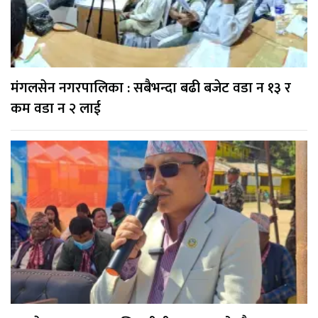
मंगलसेन नगरपालिका : सबैभन्दा बढी बजेट वडा न १३ र
कम वडा न २ लाई