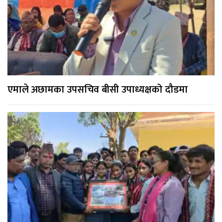
एमाले अछामका उपसचिव बीसी उपाध्यक्षको दौडमा