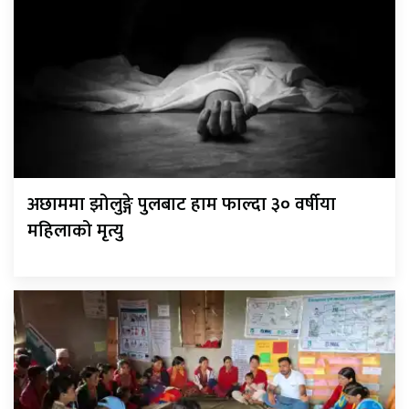
अछाममा झोलुङ्गे पुलबाट हाम फाल्दा ३० वर्षीया
महिलाको मृत्यु