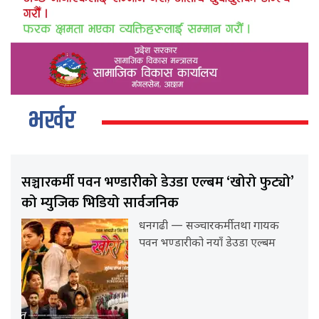
भर्खर
सञ्चारकर्मी पवन भण्डारीको डेउडा एल्बम ‘खोरो फुट्यो’
को म्युजिक भिडियो सार्वजनिक
धनगढी — सञ्चारकर्मी तथा गायक
पवन भण्डारीको नयाँ डेउडा एल्बम