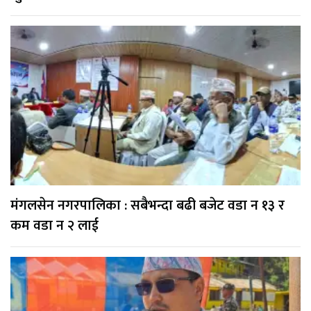
मंगलसेन नगरपालिका : सबैभन्दा बढी बजेट वडा न १३ र
कम वडा न २ लाई