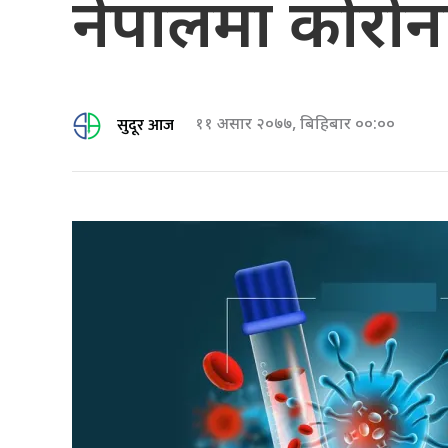
नेपालमा कोरोना 
सुदूर आज
११ असार २०७७, बिहिबार ००:००