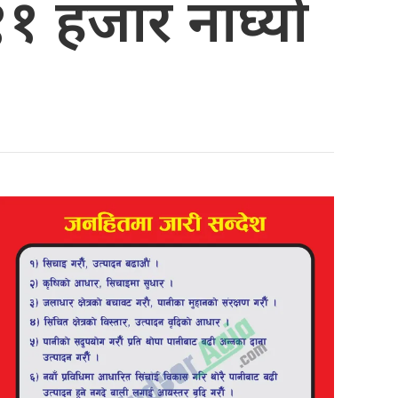
११ हजार नाघ्यो