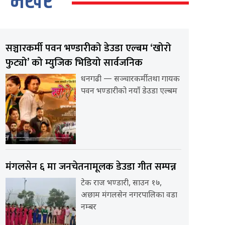
भर्खर
सञ्चारकर्मी पवन भण्डारीको डेउडा एल्बम ‘खोरो
फुट्यो’ को म्युजिक भिडियो सार्वजनिक
धनगढी — सञ्चारकर्मी तथा गायक
पवन भण्डारीको नयाँ डेउडा एल्बम
मंगलसेन ६ मा जनचेतनामूलक डेउडा गीत सम्पन्न
टेक राज भण्डारी, साउन १७,
अछाम मंगलसेन नगरपालिका वडा
नम्बर