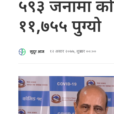
५९३ जनामा कोरोन
११,७५५ पुग्यो
सुदूर आज
१२ असार २०७७, शुक्रबार ००:००