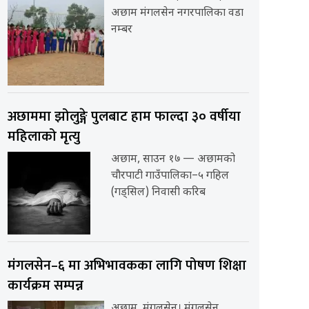
अछाम मंगलसेन नगरपालिका वडा
नम्बर
अछाममा झोलुङ्गे पुलबाट हाम फाल्दा ३० वर्षीया
महिलाको मृत्यु
अछाम, साउन १७ — अछामको
चौरपाटी गाउँपालिका–५ गहिल
(गड्सिल) निवासी करिब
मंगलसेन–६ मा अभिभावकका लागि पोषण शिक्षा
कार्यक्रम सम्पन्न
अछाम, मंगलसेन। मंगलसेन